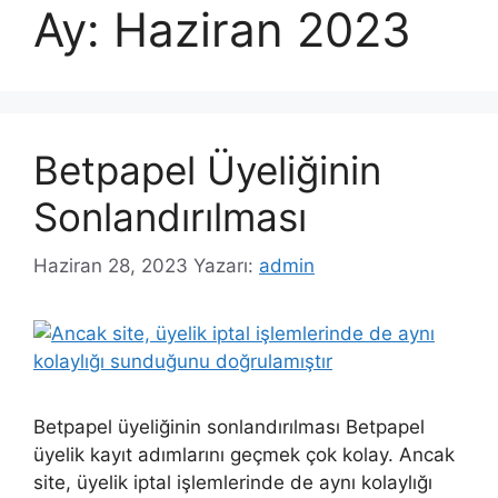
Ay:
Haziran 2023
Betpapel Üyeliğinin
Sonlandırılması
Haziran 28, 2023
Yazarı:
admin
Betpapel üyeliğinin sonlandırılması Betpapel
üyelik kayıt adımlarını geçmek çok kolay. Ancak
site, üyelik iptal işlemlerinde de aynı kolaylığı