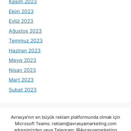
Kasım 2023
Ekim 2023
Eylül 2023
Ağustos 2023
Temmuz 2023
Haziran 2023
Mayıs 2023
Nisan 2023
Mart 2023
Şubat 2023
Avrasya'nın en büyük reklam platformunda olmak için
Microsoft Teams:
reklam@avrasyamarketing.com
adresimizden veya Telegram: @Avrasyamarketing