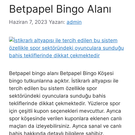
Betpapel Bingo Alanı
Haziran 7, 2023
Yazarı:
admin
Betpapel bingo alanı Betpapel Bingo Köşesi
bingo tutkunlarına açıktır. İstikrarlı altyapısı ile
tercih edilen bu sistem özellikle spor
sektöründeki oyunculara sunduğu bahis
tekliflerinde dikkat çekmektedir. Yüzlerce spor
için çeşitli kupon seçenekleri mevcuttur. Ayrıca
spor köşesinde verilen kuponlara eklenen canlı
maçları da izleyebilirsiniz. Ayrıca sanal ve canlı
bahis hakkında detaylı bilgilere sahibiz.