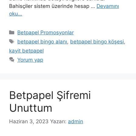
Bahisçiler sistem üzerinde hesap …
Devamını
oku…
Kategoriler
Betpapel Promosyonlar
Etiketler
betpapel bingo alanı
,
betpapel bingo köşesi
,
kayit betpapel
Yorum yap
Betpapel Şifremi
Unuttum
Haziran 3, 2023
Yazarı:
admin