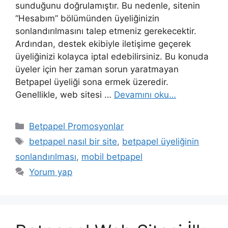
sunduğunu doğrulamıştır. Bu nedenle, sitenin
“Hesabım” bölümünden üyeliğinizin
sonlandırılmasını talep etmeniz gerekecektir.
Ardından, destek ekibiyle iletişime geçerek
üyeliğinizi kolayca iptal edebilirsiniz. Bu konuda
üyeler için her zaman sorun yaratmayan
Betpapel üyeliği sona ermek üzeredir.
Genellikle, web sitesi …
Devamını oku…
Kategoriler
Betpapel Promosyonlar
Etiketler
betpapel nasıl bir site
,
betpapel üyeliğinin
sonlandırılması
,
mobil betpapel
Yorum yap