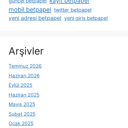
kayit betpapel
güncel betpapel
mobil betpapel
twitter betpapel
yeni adresi betpapel
yeni giris betpapel
Arşivler
Temmuz 2026
Haziran 2026
Eylül 2025
Haziran 2025
Mayıs 2025
Şubat 2025
Ocak 2025