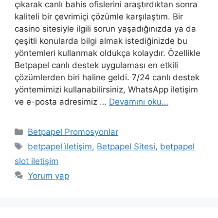
çıkarak canlı bahis ofislerini araştırdıktan sonra
kaliteli bir çevrimiçi çözümle karşılaştım. Bir
casino sitesiyle ilgili sorun yaşadığınızda ya da
çeşitli konularda bilgi almak istediğinizde bu
yöntemleri kullanmak oldukça kolaydır. Özellikle
Betpapel canlı destek uygulaması en etkili
çözümlerden biri haline geldi. 7/24 canlı destek
yöntemimizi kullanabilirsiniz, WhatsApp iletişim
ve e-posta adresimiz …
Devamını oku…
Kategoriler
Betpapel Promosyonlar
Etiketler
betpapel i̇letişim
,
Betpapel Sitesi
,
betpapel
slot iletişim
Yorum yap