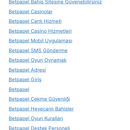
Betpapel Bahis Sitesine Güvenebilirsiniz
Betpapel Casinolar
Betpapel Canlı Hizmeti
Betpapel Casino Hizmetleri
Betpapel Mobil Uygulaması
Betpapel SMS Gönderme
Betpapel Oyun Oynamak
Betpapel Adresi
Betpapel Giriş
Betpapel
Betpapel Çekme Güvenliği
Betpapel Heyecanlı Bahisler
Betpapel Oyun Kuralları
Betpapel Destek Personeli