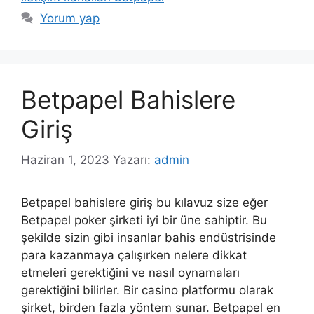
Yorum yap
Betpapel Bahislere
Giriş
Haziran 1, 2023
Yazarı:
admin
Betpapel bahislere giriş bu kılavuz size eğer
Betpapel poker şirketi iyi bir üne sahiptir. Bu
şekilde sizin gibi insanlar bahis endüstrisinde
para kazanmaya çalışırken nelere dikkat
etmeleri gerektiğini ve nasıl oynamaları
gerektiğini bilirler. Bir casino platformu olarak
şirket, birden fazla yöntem sunar. Betpapel en