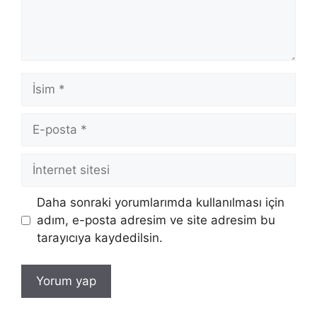
İsim
E-
posta
İnternet
sitesi
Daha sonraki yorumlarımda kullanılması için
adım, e-posta adresim ve site adresim bu
tarayıcıya kaydedilsin.