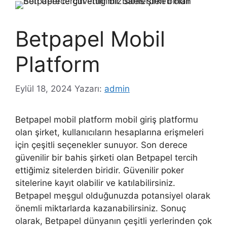
Betpapel Mobil
Platform
Eylül 18, 2024
Yazarı:
admin
Betpapel mobil platform mobil giriş platformu
olan şirket, kullanıcıların hesaplarına erişmeleri
için çeşitli seçenekler sunuyor. Son derece
güvenilir bir bahis şirketi olan Betpapel tercih
ettiğimiz sitelerden biridir. Güvenilir poker
sitelerine kayıt olabilir ve katılabilirsiniz.
Betpapel meşgul olduğunuzda potansiyel olarak
önemli miktarlarda kazanabilirsiniz. Sonuç
olarak, Betpapel dünyanın çeşitli yerlerinden çok