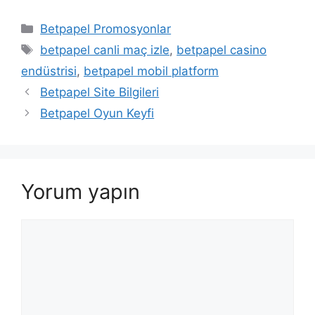
Kategoriler
Betpapel Promosyonlar
Etiketler
betpapel canli maç izle
,
betpapel casino
endüstrisi
,
betpapel mobil platform
Betpapel Site Bilgileri
Betpapel Oyun Keyfi
Yorum yapın
Yorum