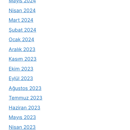
Mayıs 2024
Nisan 2024
Mart 2024
Şubat 2024
Ocak 2024
Aralık 2023
Kasım 2023
Ekim 2023
Eylül 2023
Ağustos 2023
Temmuz 2023
Haziran 2023
Mayıs 2023
Nisan 2023