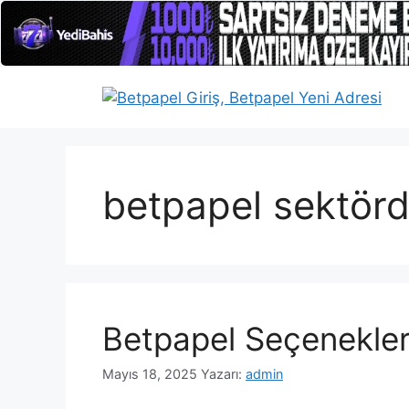
İçeriğe
atla
betpapel sektörd
Betpapel Seçenekle
Mayıs 18, 2025
Yazarı:
admin