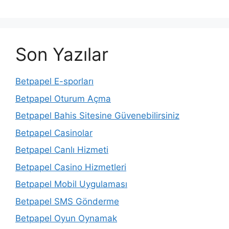
Son Yazılar
Betpapel E-sporları
Betpapel Oturum Açma
Betpapel Bahis Sitesine Güvenebilirsiniz
Betpapel Casinolar
Betpapel Canlı Hizmeti
Betpapel Casino Hizmetleri
Betpapel Mobil Uygulaması
Betpapel SMS Gönderme
Betpapel Oyun Oynamak