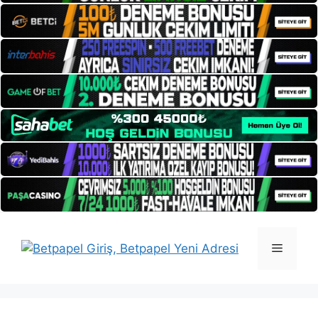
İçeriğe
atla
Menü