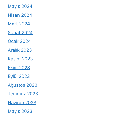
Mayıs 2024
Nisan 2024
Mart 2024
Şubat 2024
Ocak 2024
Aralık 2023
Kasım 2023
Ekim 2023
Eylül 2023
Ağustos 2023
Temmuz 2023
Haziran 2023
Mayıs 2023