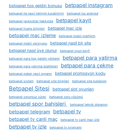
betpapel instagram
betpapel hoş geldin bonusu
betpapel i̇le nasıl i̇letişim kurabilirim
betpapel i̇os android
betpapel kayit
betpapel jackpotlar hakkında
betpapel maç izle
betpapel lisans bilgileri
betpapel maç izleme
betpapel mobil platform
betpapel nasil bir site
betpapel mobil versiyonu
betpapel nasıl üye olunur
betpapel oyun keyfi
betpapel para yatirma
betpapel para hoş geldin yöntemi
betpapel para çekme
betpapel para yatırma özellikleri
betpapel promosyon kodu
betpapel poker nasıl oynanır
betpapel sistem
betpapel site bilgileri
betpapel site kullanımı
Betpapel Sitesi
betpapel slot oyunları
betpapel sorunsuz süreç
betpapel soru çözümü
betpapel spor bahisleri
betpapel teknik donanım
betpapel tv
betpapel telegram
betpapel tv canli maç
betpapel tv canli maç izle
betpapel tv izle
betpapel tv programı