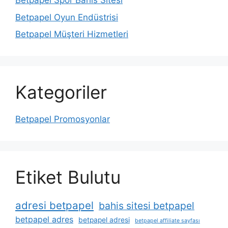
Betpapel Spor Bahis Sitesi
Betpapel Oyun Endüstrisi
Betpapel Müşteri Hizmetleri
Kategoriler
Betpapel Promosyonlar
Etiket Bulutu
adresi betpapel
bahis sitesi betpapel
betpapel adres
betpapel adresi
betpapel affiliate sayfası