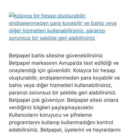
Betpapel bahis sitesine güvenebilirsiniz
Betpapel markasının Avrupa’da test edildiği ve
onaylandığı için güvenlidir. Kolayca bir hesap
oluşturabilir, endişelenmeden para koyabilir ve
bahis veya diğer hizmetleri kullanabilirsiniz,
paranızı sorunsuz bir şekilde geri alabilirsiniz.
Betpapel çok güveniyor. Betpapel sitesi onlara
verdiğiniz bilgileri paylaşmayacaktır.
Kullanıcıların koruyucu ve şifreleme
programlarını kullanıp kullanmadığını kontrol
edebilirsiniz. Betpapel, üyelerini ve hayranlarını