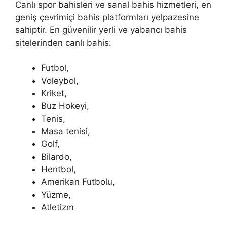
Canlı spor bahisleri ve sanal bahis hizmetleri, en
geniş çevrimiçi bahis platformları yelpazesine
sahiptir. En güvenilir yerli ve yabancı bahis
sitelerinden canlı bahis:
Futbol,
Voleybol,
Kriket,
Buz Hokeyi,
Tenis,
Masa tenisi,
Golf,
Bilardo,
Hentbol,
Amerikan Futbolu,
Yüzme,
Atletizm