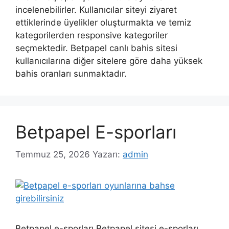
incelenebilirler. Kullanıcılar siteyi ziyaret
ettiklerinde üyelikler oluşturmakta ve temiz
kategorilerden responsive kategoriler
seçmektedir. Betpapel canlı bahis sitesi
kullanıcılarına diğer sitelere göre daha yüksek
bahis oranları sunmaktadır.
Betpapel E-sporları
Temmuz 25, 2026
Yazarı:
admin
Betpapel e-sporları Betpapel sitesi e-sporları