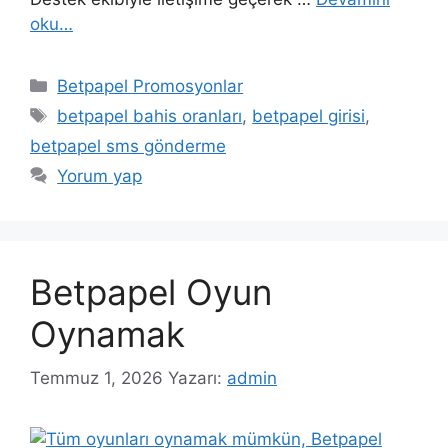
oku…
Kategoriler
Betpapel Promosyonlar
Etiketler
betpapel bahis oranları
,
betpapel girisi
,
betpapel sms gönderme
Yorum yap
Betpapel Oyun
Oynamak
Temmuz 1, 2026
Yazarı:
admin