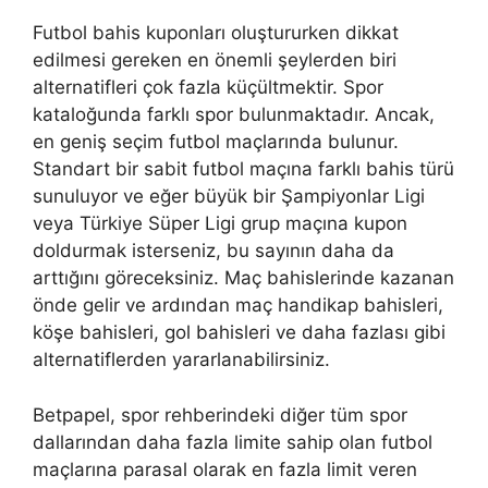
Futbol bahis kuponları oluştururken dikkat
edilmesi gereken en önemli şeylerden biri
alternatifleri çok fazla küçültmektir. Spor
kataloğunda farklı spor bulunmaktadır. Ancak,
en geniş seçim futbol maçlarında bulunur.
Standart bir sabit futbol maçına farklı bahis türü
sunuluyor ve eğer büyük bir Şampiyonlar Ligi
veya Türkiye Süper Ligi grup maçına kupon
doldurmak isterseniz, bu sayının daha da
arttığını göreceksiniz. Maç bahislerinde kazanan
önde gelir ve ardından maç handikap bahisleri,
köşe bahisleri, gol bahisleri ve daha fazlası gibi
alternatiflerden yararlanabilirsiniz.
Betpapel, spor rehberindeki diğer tüm spor
dallarından daha fazla limite sahip olan futbol
maçlarına parasal olarak en fazla limit veren