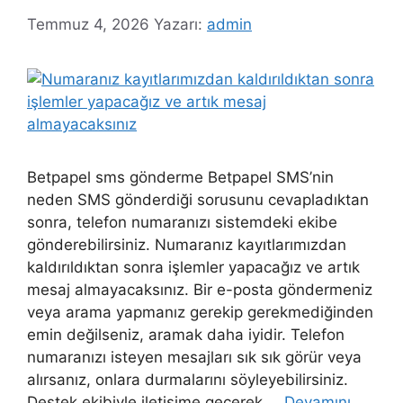
Temmuz 4, 2026
Yazarı:
admin
Betpapel sms gönderme Betpapel SMS’nin
neden SMS gönderdiği sorusunu cevapladıktan
sonra, telefon numaranızı sistemdeki ekibe
gönderebilirsiniz. Numaranız kayıtlarımızdan
kaldırıldıktan sonra işlemler yapacağız ve artık
mesaj almayacaksınız. Bir e-posta göndermeniz
veya arama yapmanız gerekip gerekmediğinden
emin değilseniz, aramak daha iyidir. Telefon
numaranızı isteyen mesajları sık sık görür veya
alırsanız, onlara durmalarını söyleyebilirsiniz.
Destek ekibiyle iletişime geçerek …
Devamını