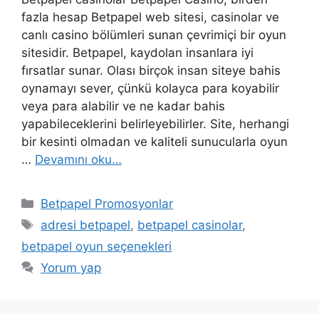
fazla hesap Betpapel web sitesi, casinolar ve
canlı casino bölümleri sunan çevrimiçi bir oyun
sitesidir. Betpapel, kaydolan insanlara iyi
fırsatlar sunar. Olası birçok insan siteye bahis
oynamayı sever, çünkü kolayca para koyabilir
veya para alabilir ve ne kadar bahis
yapabileceklerini belirleyebilirler. Site, herhangi
bir kesinti olmadan ve kaliteli sunucularla oyun
…
Devamını oku…
Kategoriler
Betpapel Promosyonlar
Etiketler
adresi betpapel
,
betpapel casinolar
,
betpapel oyun seçenekleri
Yorum yap