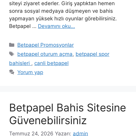
siteyi ziyaret ederler. Giriş yaptıktan hemen
sonra sosyal medyaya düşmeyen ve bahis
yapmayan yüksek hızlı oyunlar görebilirsiniz.
Betpapel …
Devamını oku…
Kategoriler
Betpapel Promosyonlar
Etiketler
betpapel oturum açma
,
betpapel spor
bahisleri
,
canli betpapel
Yorum yap
Betpapel Bahis Sitesine
Güvenebilirsiniz
Temmuz 24, 2026
Yazarı:
admin