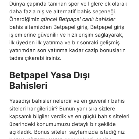
Dünya çapında tanınan spor ve liglere ek olarak
daha fazla niş ve alternatif bahis seçeneği.
Önerdiğimiz
güncel Betpapel canlı bahisler
bahis sitemizden Betpapel giriş, Betpapel giriş
işlemlerine güvenilir ve hızlı erişim sağlayarak,
ilk üyeden ilk yatırıma ve bir sonraki gelişmiş
yatırımdan son yatırıma kadar cazip bonusların
tadını çıkarabilirsiniz.
Betpapel Yasa Dışı
Bahisleri
Yasadışı bahisler nelerdir ve en güvenilir bahis
siteleri hangileridir? Bunun yanı sıra sizlere
kapsamlı bilgiler verdik ve en güçlü bahis siteleri
üzerindeki konumumuzu detaylı bir şekilde
açıkladık. Bonus siteleri sayfamızda istediğiniz