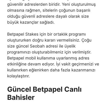
güvenilir adreslerden biridir. Yeni oluşturulmuş
olmasına rağmen, sitelerin çoğunun başarılı
olduğu güvenli adreslere dayalı olarak size
büyük kazançlar sağladı.
Betpapel Stakes için bir ortaklık programı
oluştururken doğru kararı vermelisiniz. Çoğu
size güncel Seobah adresi ile üyelik
programınızı oluşturabilmeniz için verilmiştir.
Betpapel mobil kullanıma uyarlanmış adres
etkinliğine devam ediyor. İyi vakit geçirmenizi ve
kullanırken eğlenirken daha fazla kazanmanızı
kolaylaştırır.
Güncel Betpapel Canlı
Bahisler