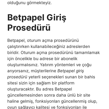
olduğunu görmekteyiz.
Betpapel Giriş
Prosedürü
Betpapel, oturum açma prosedürünü
çalıştırırken kullanabileceğiniz adreslerden
biridir. Oturum açma prosedürünü tamamlamak
için öncelikle bu adrese bir abonelik
oluşturmalısınız. Yatırım yöntemleri ve çoğu
arıyorsanız, müşterilerine
Betpapel giriş
prosedürü
yeterli seçenekleri sunan bir bahis
sitesi sizin için sağlam bir platform
oluşturacaktır. Bu adres Betpapel
güncellemesinden sonra daha ünlü bir site
haline gelmiş, fonksiyonları güncellenmiş olup,
oyun sağlayıcı kalitesi ve fonksiyonları ile