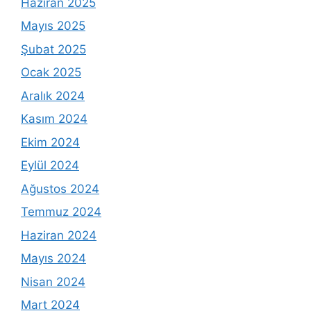
Haziran 2025
Mayıs 2025
Şubat 2025
Ocak 2025
Aralık 2024
Kasım 2024
Ekim 2024
Eylül 2024
Ağustos 2024
Temmuz 2024
Haziran 2024
Mayıs 2024
Nisan 2024
Mart 2024