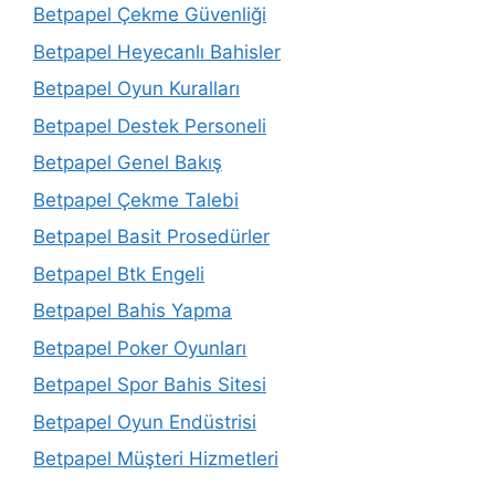
Betpapel Çekme Güvenliği
Betpapel Heyecanlı Bahisler
Betpapel Oyun Kuralları
Betpapel Destek Personeli
Betpapel Genel Bakış
Betpapel Çekme Talebi
Betpapel Basit Prosedürler
Betpapel Btk Engeli
Betpapel Bahis Yapma
Betpapel Poker Oyunları
Betpapel Spor Bahis Sitesi
Betpapel Oyun Endüstrisi
Betpapel Müşteri Hizmetleri