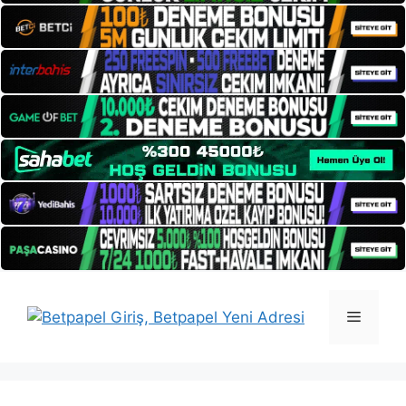
İçeriğe
atla
Menü