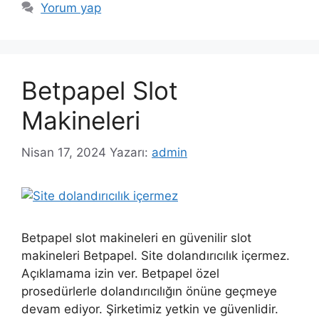
Yorum yap
Betpapel Slot
Makineleri
Nisan 17, 2024
Yazarı:
admin
Betpapel slot makineleri en güvenilir slot
makineleri Betpapel. Site dolandırıcılık içermez.
Açıklamama izin ver. Betpapel özel
prosedürlerle dolandırıcılığın önüne geçmeye
devam ediyor. Şirketimiz yetkin ve güvenlidir.