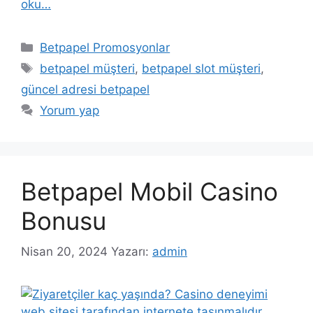
oku…
Kategoriler
Betpapel Promosyonlar
Etiketler
betpapel müşteri
,
betpapel slot müşteri
,
güncel adresi betpapel
Yorum yap
Betpapel Mobil Casino
Bonusu
Nisan 20, 2024
Yazarı:
admin