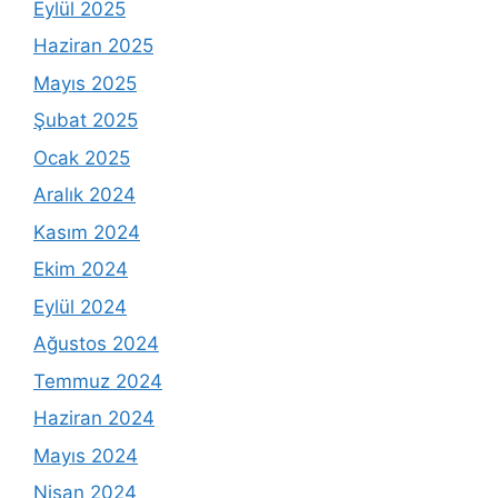
Eylül 2025
Haziran 2025
Mayıs 2025
Şubat 2025
Ocak 2025
Aralık 2024
Kasım 2024
Ekim 2024
Eylül 2024
Ağustos 2024
Temmuz 2024
Haziran 2024
Mayıs 2024
Nisan 2024