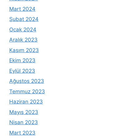
Mart 2024
Şubat 2024
Ocak 2024
Aralık 2023
Kasım 2023
Ekim 2023
Eylül 2023
Ağustos 2023
Temmuz 2023
Haziran 2023
Mayıs 2023
Nisan 2023
Mart 2023