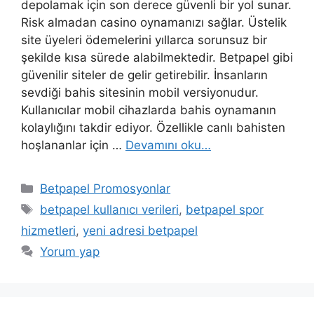
depolamak için son derece güvenli bir yol sunar.
Risk almadan casino oynamanızı sağlar. Üstelik
site üyeleri ödemelerini yıllarca sorunsuz bir
şekilde kısa sürede alabilmektedir. Betpapel gibi
güvenilir siteler de gelir getirebilir. İnsanların
sevdiği bahis sitesinin mobil versiyonudur.
Kullanıcılar mobil cihazlarda bahis oynamanın
kolaylığını takdir ediyor. Özellikle canlı bahisten
hoşlananlar için …
Devamını oku…
Kategoriler
Betpapel Promosyonlar
Etiketler
betpapel kullanıcı verileri
,
betpapel spor
hizmetleri
,
yeni adresi betpapel
Yorum yap