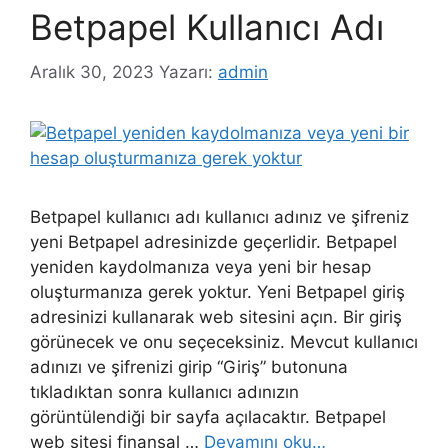
Betpapel Kullanıcı Adı
Aralık 30, 2023
Yazarı:
admin
Betpapel kullanıcı adı kullanıcı adınız ve şifreniz
yeni Betpapel adresinizde geçerlidir. Betpapel
yeniden kaydolmanıza veya yeni bir hesap
oluşturmanıza gerek yoktur. Yeni Betpapel giriş
adresinizi kullanarak web sitesini açın. Bir giriş
görünecek ve onu seçeceksiniz. Mevcut kullanıcı
adınızı ve şifrenizi girip “Giriş” butonuna
tıkladıktan sonra kullanıcı adınızın
görüntülendiği bir sayfa açılacaktır. Betpapel
web sitesi finansal …
Devamını oku…