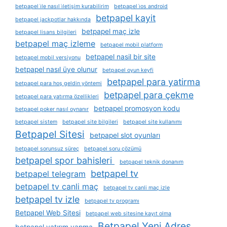
betpapel i̇le nasıl i̇letişim kurabilirim
betpapel i̇os android
betpapel kayit
betpapel jackpotlar hakkında
betpapel maç izle
betpapel lisans bilgileri
betpapel maç izleme
betpapel mobil platform
betpapel nasil bir site
betpapel mobil versiyonu
betpapel nasıl üye olunur
betpapel oyun keyfi
betpapel para yatirma
betpapel para hoş geldin yöntemi
betpapel para çekme
betpapel para yatırma özellikleri
betpapel promosyon kodu
betpapel poker nasıl oynanır
betpapel sistem
betpapel site bilgileri
betpapel site kullanımı
Betpapel Sitesi
betpapel slot oyunları
betpapel sorunsuz süreç
betpapel soru çözümü
betpapel spor bahisleri
betpapel teknik donanım
betpapel tv
betpapel telegram
betpapel tv canli maç
betpapel tv canli maç izle
betpapel tv izle
betpapel tv programı
Betpapel Web Sitesi
betpapel web sitesine kayıt olma
Betpapel Yeni Adres