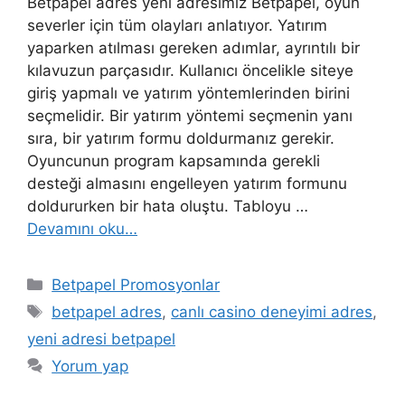
Betpapel adres yeni adresimiz Betpapel, oyun
severler için tüm olayları anlatıyor. Yatırım
yaparken atılması gereken adımlar, ayrıntılı bir
kılavuzun parçasıdır. Kullanıcı öncelikle siteye
giriş yapmalı ve yatırım yöntemlerinden birini
seçmelidir. Bir yatırım yöntemi seçmenin yanı
sıra, bir yatırım formu doldurmanız gerekir.
Oyuncunun program kapsamında gerekli
desteği almasını engelleyen yatırım formunu
doldururken bir hata oluştu. Tabloyu …
Devamını oku…
Kategoriler
Betpapel Promosyonlar
Etiketler
betpapel adres
,
canlı casino deneyimi adres
,
yeni adresi betpapel
Yorum yap