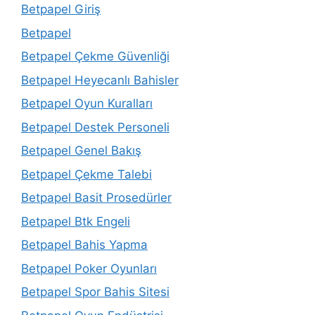
Betpapel Giriş
Betpapel
Betpapel Çekme Güvenliği
Betpapel Heyecanlı Bahisler
Betpapel Oyun Kuralları
Betpapel Destek Personeli
Betpapel Genel Bakış
Betpapel Çekme Talebi
Betpapel Basit Prosedürler
Betpapel Btk Engeli
Betpapel Bahis Yapma
Betpapel Poker Oyunları
Betpapel Spor Bahis Sitesi