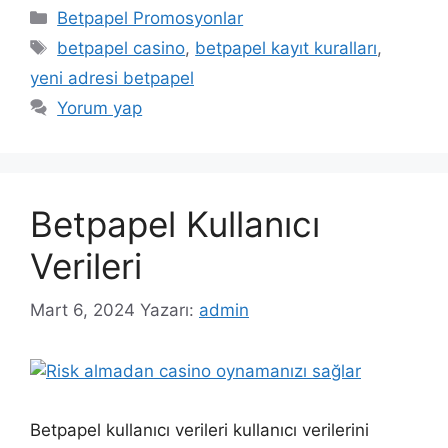
Kategoriler
Betpapel Promosyonlar
Etiketler
betpapel casino
,
betpapel kayıt kuralları
,
yeni adresi betpapel
Yorum yap
Betpapel Kullanıcı
Verileri
Mart 6, 2024
Yazarı:
admin
Betpapel kullanıcı verileri kullanıcı verilerini