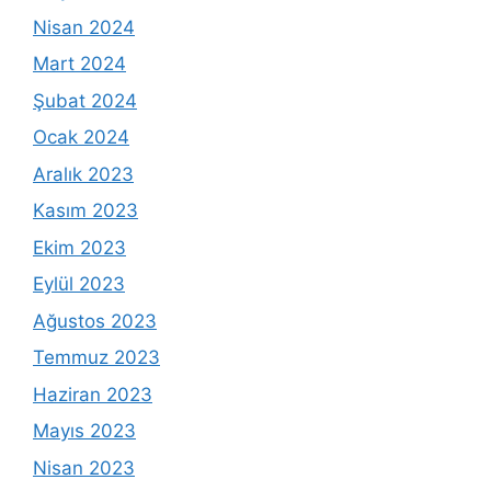
Nisan 2024
Mart 2024
Şubat 2024
Ocak 2024
Aralık 2023
Kasım 2023
Ekim 2023
Eylül 2023
Ağustos 2023
Temmuz 2023
Haziran 2023
Mayıs 2023
Nisan 2023