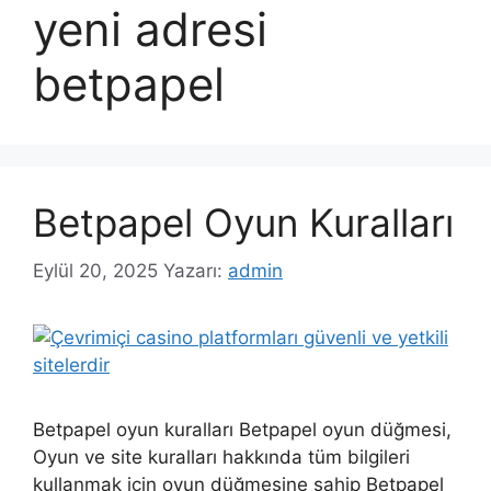
yeni adresi
betpapel
Betpapel Oyun Kuralları
Eylül 20, 2025
Yazarı:
admin
Betpapel oyun kuralları Betpapel oyun düğmesi,
Oyun ve site kuralları hakkında tüm bilgileri
kullanmak için oyun düğmesine sahip Betpapel