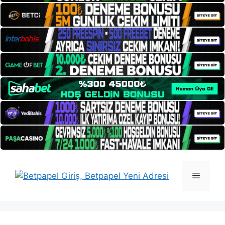
İçeriğe
atla
Menü