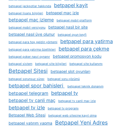
betpapel kayit
betpapel jackpotlar hakkında
betpapel maç izle
betpapel lisans bilgileri
betpapel maç izleme
betpapel mobil platform
betpapel nasil bir site
betpapel mobil versiyonu
betpapel nasıl üye olunur
betpapel oyun keyfi
betpapel para yatirma
betpapel para hoş geldin yöntemi
betpapel para çekme
betpapel para yatırma özellikleri
betpapel promosyon kodu
betpapel poker nasıl oynanır
betpapel sistem
betpapel site bilgileri
betpapel site kullanımı
Betpapel Sitesi
betpapel slot oyunları
betpapel sorunsuz süreç
betpapel soru çözümü
betpapel spor bahisleri
betpapel teknik donanım
betpapel tv
betpapel telegram
betpapel tv canli maç
betpapel tv canli maç izle
betpapel tv izle
betpapel tv programı
Betpapel Web Sitesi
betpapel web sitesine kayıt olma
Betpapel Yeni Adres
betpapel yatırım yapma