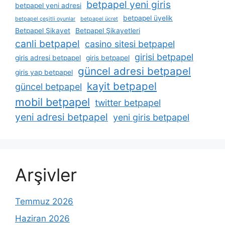
betpapel yeni giris
betpapel yeni adresi
betpapel üyelik
betpapel çeşitli oyunlar
betpapel ücret
Betpapel Şikayet
Betpapel Şikayetleri
canli betpapel
casino sitesi betpapel
girisi betpapel
giris adresi betpapel
giris betpapel
güncel adresi betpapel
giris yap betpapel
kayit betpapel
güncel betpapel
mobil betpapel
twitter betpapel
yeni adresi betpapel
yeni giris betpapel
Arşivler
Temmuz 2026
Haziran 2026