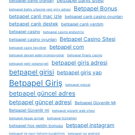
betpapel bahis sitesi
betpapel bahis oranları
Betpapel Bonus
betpapel bahis sitesine yeni giriş adresi
betpapel canli maç izle
betpapel canlı casino oyunları
betpapel canlı destek
betpapel canlı yardım
betpapel casino
betpapel casino endüstrisi
Betpapel Casino Sitesi
betpapel casino oyunları
betpapel com
betpapel cazip teşvikler
betpapel devam eden promosyonlar
betpapel finans casino
betpapel giris adresi
betpapel gelir potansiyeli
betpapel girisi
betpapel giris yap
Betpapel Giriş
betpapel güncel
betpapel güncel adres
betpapel güncel adresi
Betpapel Güvenilir Mi
Betpapel Güvenlir mi
betpapel güvenli web sitesi
betpapel hesap açmak
betpapel hizmetleri
betpapel instagram
betpapel hoş geldin bonusu
betpapel i̇le nasıl i̇letişim kurabilirim
betpapel i̇os android