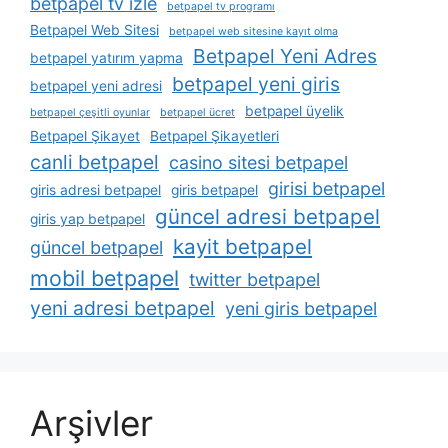
betpapel tv izle
betpapel tv programı
Betpapel Web Sitesi
betpapel web sitesine kayıt olma
Betpapel Yeni Adres
betpapel yatırım yapma
betpapel yeni giris
betpapel yeni adresi
betpapel üyelik
betpapel çeşitli oyunlar
betpapel ücret
Betpapel Şikayet
Betpapel Şikayetleri
canli betpapel
casino sitesi betpapel
girisi betpapel
giris adresi betpapel
giris betpapel
güncel adresi betpapel
giris yap betpapel
kayit betpapel
güncel betpapel
mobil betpapel
twitter betpapel
yeni adresi betpapel
yeni giris betpapel
Arşivler