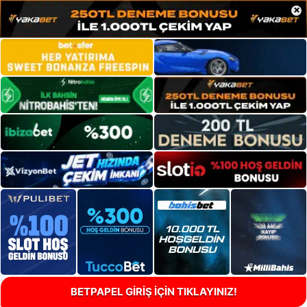
×
BETPAPEL GİRİŞ İÇİN TIKLAYINIZ!