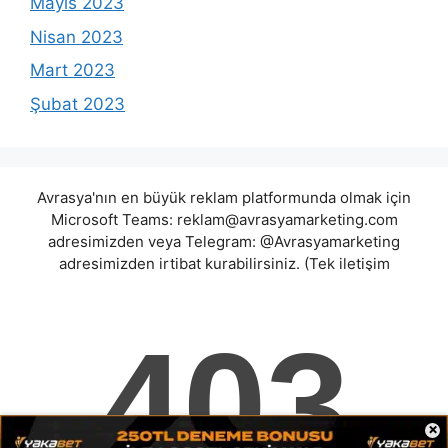
Mayıs 2023
Nisan 2023
Mart 2023
Şubat 2023
Avrasya'nın en büyük reklam platformunda olmak için
Microsoft Teams:
reklam@avrasyamarketing.com
adresimizden veya Telegram: @Avrasyamarketing
adresimizden irtibat kurabilirsiniz. (Tek iletişim
adreslerimiz teams / telegram ve mail adresimizdir.
Harici hiçbir iletişim adresimiz bulunmamaktadır.
Lütfen itibar etmeyiniz.) Türkiye yasalarına göre 7258
sayılı kanun uyarınca yasa dışı bahis oynamanın
cezaları mevcuttur. Şu an bulunduğunuz site hiç bir
şekilde illegal bahis oyunları oynatmıyor ve oynamaya
aracı olmuyordur.
kazananbahis
|
hubblebet
|
betsortie
×
|
betbey
|
mercurecasino
|
betrupi
|
galabet
|
betfica