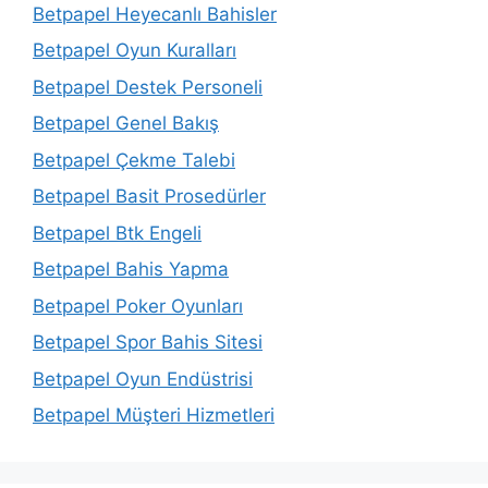
Betpapel Heyecanlı Bahisler
Betpapel Oyun Kuralları
Betpapel Destek Personeli
Betpapel Genel Bakış
Betpapel Çekme Talebi
Betpapel Basit Prosedürler
Betpapel Btk Engeli
Betpapel Bahis Yapma
Betpapel Poker Oyunları
Betpapel Spor Bahis Sitesi
Betpapel Oyun Endüstrisi
Betpapel Müşteri Hizmetleri