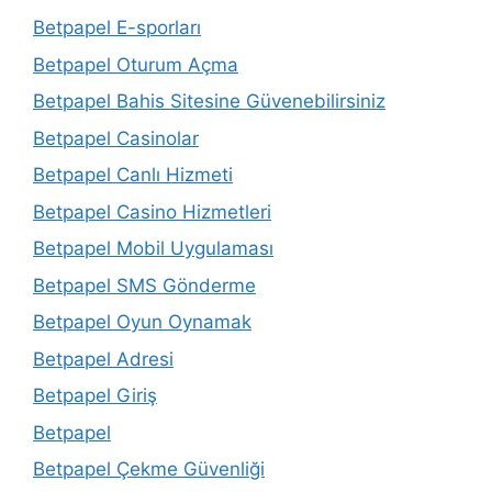
Betpapel E-sporları
Betpapel Oturum Açma
Betpapel Bahis Sitesine Güvenebilirsiniz
Betpapel Casinolar
Betpapel Canlı Hizmeti
Betpapel Casino Hizmetleri
Betpapel Mobil Uygulaması
Betpapel SMS Gönderme
Betpapel Oyun Oynamak
Betpapel Adresi
Betpapel Giriş
Betpapel
Betpapel Çekme Güvenliği