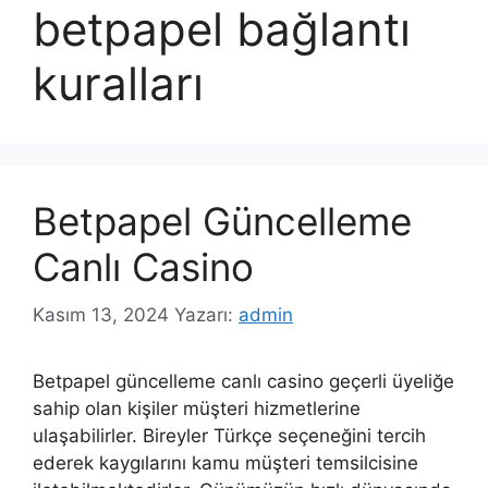
betpapel bağlantı
kuralları
Betpapel Güncelleme
Canlı Casino
Kasım 13, 2024
Yazarı:
admin
Betpapel güncelleme canlı casino geçerli üyeliğe
sahip olan kişiler müşteri hizmetlerine
ulaşabilirler. Bireyler Türkçe seçeneğini tercih
ederek kaygılarını kamu müşteri temsilcisine