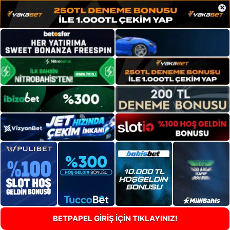
×
BETPAPEL GİRİŞ İÇİN TIKLAYINIZ!