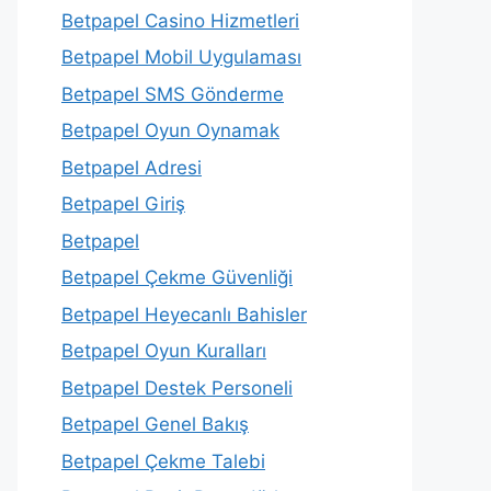
Betpapel Casino Hizmetleri
Betpapel Mobil Uygulaması
Betpapel SMS Gönderme
Betpapel Oyun Oynamak
Betpapel Adresi
Betpapel Giriş
Betpapel
Betpapel Çekme Güvenliği
Betpapel Heyecanlı Bahisler
Betpapel Oyun Kuralları
Betpapel Destek Personeli
Betpapel Genel Bakış
Betpapel Çekme Talebi