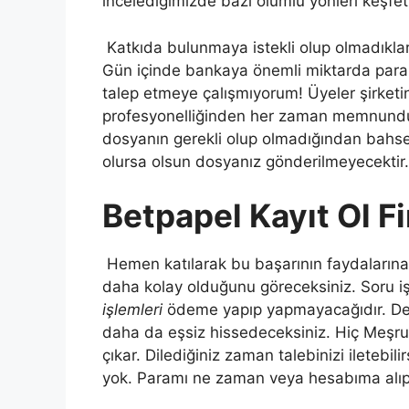
incelediğimizde bazı olumlu yönleri keşfett
Katkıda bulunmaya istekli olup olmadıklar
Gün içinde bankaya önemli miktarda para 
talep etmeye çalışmıyorum! Üyeler şirketi
profesyonelliğinden her zaman memnundu
dosyanın gerekli olup olmadığından bahset
olursa olsun dosyanız gönderilmeyecektir. O
Betpapel Kayıt Ol Fi
Hemen katılarak bu başarının faydaların
daha kolay olduğunu göreceksiniz. Soru iş
işlemleri
ödeme yapıp yapmayacağıdır. Değ
daha da eşsiz hissedeceksiniz. Hiç Meşru 
çıkar. Dilediğiniz zaman talebinizi iletebil
yok. Paramı ne zaman veya hesabıma alı