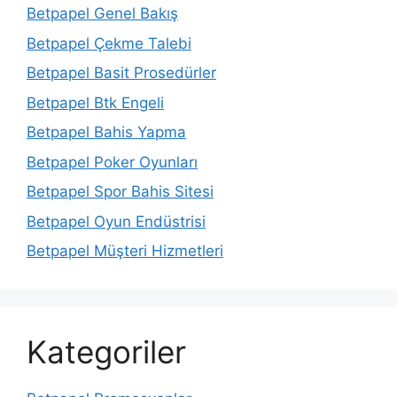
Betpapel Genel Bakış
Betpapel Çekme Talebi
Betpapel Basit Prosedürler
Betpapel Btk Engeli
Betpapel Bahis Yapma
Betpapel Poker Oyunları
Betpapel Spor Bahis Sitesi
Betpapel Oyun Endüstrisi
Betpapel Müşteri Hizmetleri
Kategoriler