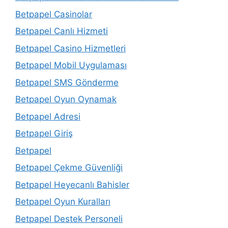
Betpapel Casinolar
Betpapel Canlı Hizmeti
Betpapel Casino Hizmetleri
Betpapel Mobil Uygulaması
Betpapel SMS Gönderme
Betpapel Oyun Oynamak
Betpapel Adresi
Betpapel Giriş
Betpapel
Betpapel Çekme Güvenliği
Betpapel Heyecanlı Bahisler
Betpapel Oyun Kuralları
Betpapel Destek Personeli