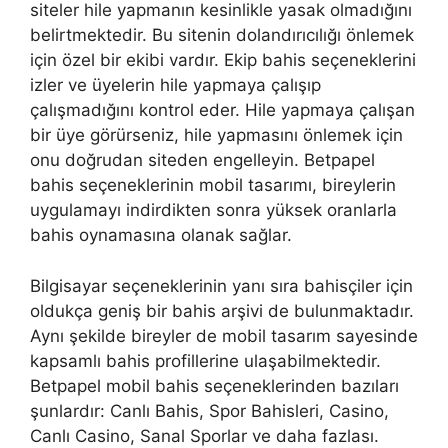
siteler hile yapmanın kesinlikle yasak olmadığını
belirtmektedir. Bu sitenin dolandırıcılığı önlemek
için özel bir ekibi vardır. Ekip bahis seçeneklerini
izler ve üyelerin hile yapmaya çalışıp
çalışmadığını kontrol eder. Hile yapmaya çalışan
bir üye görürseniz, hile yapmasını önlemek için
onu doğrudan siteden engelleyin. Betpapel
bahis seçeneklerinin mobil tasarımı, bireylerin
uygulamayı indirdikten sonra yüksek oranlarla
bahis oynamasına olanak sağlar.
Bilgisayar seçeneklerinin yanı sıra bahisçiler için
oldukça geniş bir bahis arşivi de bulunmaktadır.
Aynı şekilde bireyler de mobil tasarım sayesinde
kapsamlı bahis profillerine ulaşabilmektedir.
Betpapel mobil bahis seçeneklerinden bazıları
şunlardır: Canlı Bahis, Spor Bahisleri, Casino,
Canlı Casino, Sanal Sporlar ve daha fazlası.