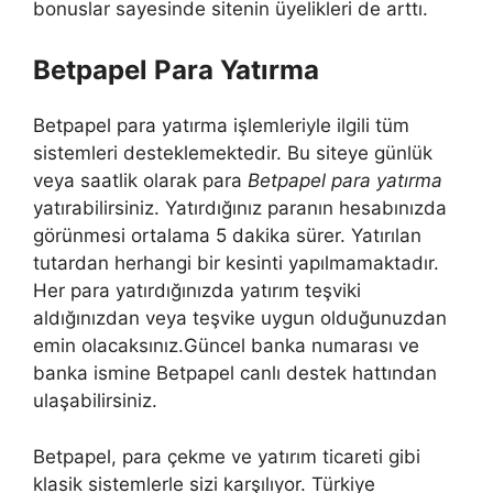
bonuslar sayesinde sitenin üyelikleri de arttı.
Betpapel Para Yatırma
Betpapel para yatırma işlemleriyle ilgili tüm
sistemleri desteklemektedir. Bu siteye günlük
veya saatlik olarak para
Betpapel para yatırma
yatırabilirsiniz. Yatırdığınız paranın hesabınızda
görünmesi ortalama 5 dakika sürer. Yatırılan
tutardan herhangi bir kesinti yapılmamaktadır.
Her para yatırdığınızda yatırım teşviki
aldığınızdan veya teşvike uygun olduğunuzdan
emin olacaksınız.Güncel banka numarası ve
banka ismine Betpapel canlı destek hattından
ulaşabilirsiniz.
Betpapel, para çekme ve yatırım ticareti gibi
klasik sistemlerle sizi karşılıyor. Türkiye