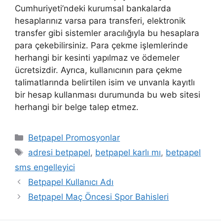
Cumhuriyeti’ndeki kurumsal bankalarda
hesaplarınız varsa para transferi, elektronik
transfer gibi sistemler aracılığıyla bu hesaplara
para çekebilirsiniz. Para çekme işlemlerinde
herhangi bir kesinti yapılmaz ve ödemeler
ücretsizdir. Ayrıca, kullanıcının para çekme
talimatlarında belirtilen isim ve unvanla kayıtlı
bir hesap kullanması durumunda bu web sitesi
herhangi bir belge talep etmez.
Kategoriler
Betpapel Promosyonlar
Etiketler
adresi betpapel
,
betpapel karlı mı
,
betpapel
sms engelleyici
Betpapel Kullanıcı Adı
Betpapel Maç Öncesi Spor Bahisleri