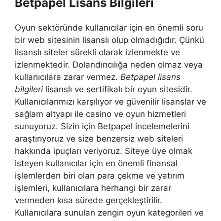
Betpapel Lisans Bilgileri
Oyun sektöründe kullanıcılar için en önemli soru
bir web sitesinin lisanslı olup olmadığıdır. Çünkü
lisanslı siteler sürekli olarak izlenmekte ve
izlenmektedir. Dolandırıcılığa neden olmaz veya
kullanıcılara zarar vermez.
Betpapel lisans
bilgileri
lisanslı ve sertifikalı bir oyun sitesidir.
Kullanıcılarımızı karşılıyor ve güvenilir lisanslar ve
sağlam altyapı ile casino ve oyun hizmetleri
sunuyoruz. Sizin için Betpapel incelemelerini
araştırıyoruz ve size benzersiz web siteleri
hakkında ipuçları veriyoruz. Siteye üye olmak
isteyen kullanıcılar için en önemli finansal
işlemlerden biri olan para çekme ve yatırım
işlemleri, kullanıcılara herhangi bir zarar
vermeden kısa sürede gerçekleştirilir.
Kullanıcılara sunulan zengin oyun kategorileri ve