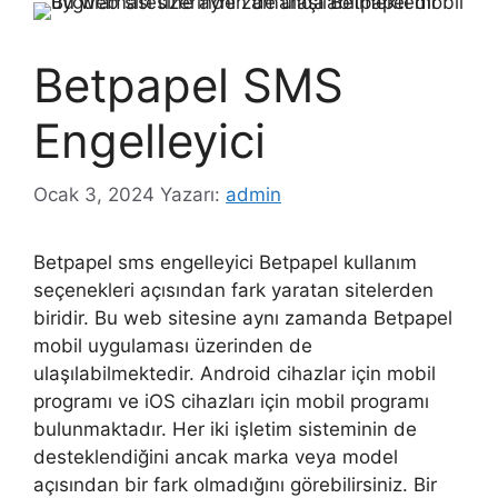
Betpapel SMS
Engelleyici
Ocak 3, 2024
Yazarı:
admin
Betpapel sms engelleyici Betpapel kullanım
seçenekleri açısından fark yaratan sitelerden
biridir. Bu web sitesine aynı zamanda Betpapel
mobil uygulaması üzerinden de
ulaşılabilmektedir. Android cihazlar için mobil
programı ve iOS cihazları için mobil programı
bulunmaktadır. Her iki işletim sisteminin de
desteklendiğini ancak marka veya model
açısından bir fark olmadığını görebilirsiniz. Bir