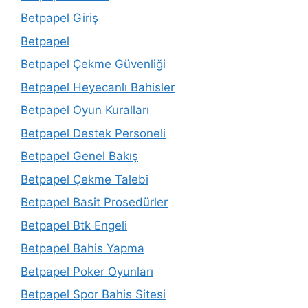
Betpapel Giriş
Betpapel
Betpapel Çekme Güvenliği
Betpapel Heyecanlı Bahisler
Betpapel Oyun Kuralları
Betpapel Destek Personeli
Betpapel Genel Bakış
Betpapel Çekme Talebi
Betpapel Basit Prosedürler
Betpapel Btk Engeli
Betpapel Bahis Yapma
Betpapel Poker Oyunları
Betpapel Spor Bahis Sitesi