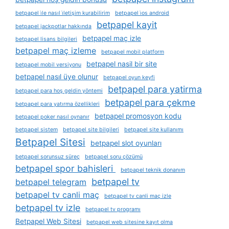
betpapel i̇le nasıl i̇letişim kurabilirim
betpapel i̇os android
betpapel kayit
betpapel jackpotlar hakkında
betpapel maç izle
betpapel lisans bilgileri
betpapel maç izleme
betpapel mobil platform
betpapel nasil bir site
betpapel mobil versiyonu
betpapel nasıl üye olunur
betpapel oyun keyfi
betpapel para yatirma
betpapel para hoş geldin yöntemi
betpapel para çekme
betpapel para yatırma özellikleri
betpapel promosyon kodu
betpapel poker nasıl oynanır
betpapel sistem
betpapel site bilgileri
betpapel site kullanımı
Betpapel Sitesi
betpapel slot oyunları
betpapel sorunsuz süreç
betpapel soru çözümü
betpapel spor bahisleri
betpapel teknik donanım
betpapel tv
betpapel telegram
betpapel tv canli maç
betpapel tv canli maç izle
betpapel tv izle
betpapel tv programı
Betpapel Web Sitesi
betpapel web sitesine kayıt olma