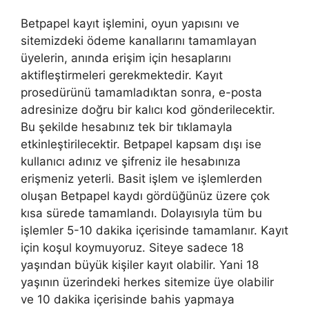
Betpapel kayıt işlemini, oyun yapısını ve
sitemizdeki ödeme kanallarını tamamlayan
üyelerin, anında erişim için hesaplarını
aktifleştirmeleri gerekmektedir. Kayıt
prosedürünü tamamladıktan sonra, e-posta
adresinize doğru bir kalıcı kod gönderilecektir.
Bu şekilde hesabınız tek bir tıklamayla
etkinleştirilecektir. Betpapel kapsam dışı ise
kullanıcı adınız ve şifreniz ile hesabınıza
erişmeniz yeterli. Basit işlem ve işlemlerden
oluşan Betpapel kaydı gördüğünüz üzere çok
kısa sürede tamamlandı. Dolayısıyla tüm bu
işlemler 5-10 dakika içerisinde tamamlanır. Kayıt
için koşul koymuyoruz. Siteye sadece 18
yaşından büyük kişiler kayıt olabilir. Yani 18
yaşının üzerindeki herkes sitemize üye olabilir
ve 10 dakika içerisinde bahis yapmaya