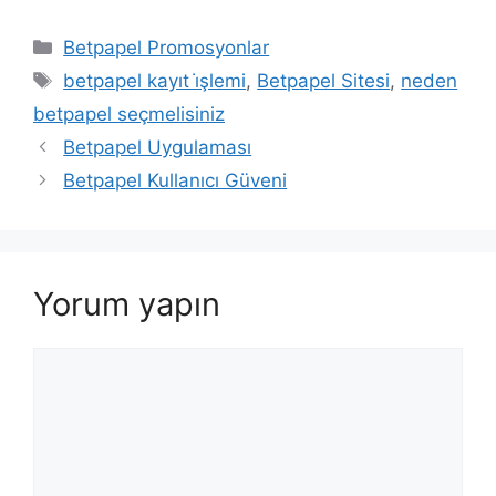
Kategoriler
Betpapel Promosyonlar
Etiketler
betpapel kayıt i̇şlemi
,
Betpapel Sitesi
,
neden
betpapel seçmelisiniz
Betpapel Uygulaması
Betpapel Kullanıcı Güveni
Yorum yapın
Yorum