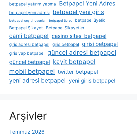
Betpapel Yeni Adres
betpapel yatırım yapma
betpapel yeni giris
betpapel yeni adresi
betpapel üyelik
betpapel çeşitli oyunlar
betpapel ücret
Betpapel Şikayet
Betpapel Şikayetleri
canli betpapel
casino sitesi betpapel
girisi betpapel
giris adresi betpapel
giris betpapel
güncel adresi betpapel
giris yap betpapel
kayit betpapel
güncel betpapel
mobil betpapel
twitter betpapel
yeni adresi betpapel
yeni giris betpapel
Arşivler
Temmuz 2026