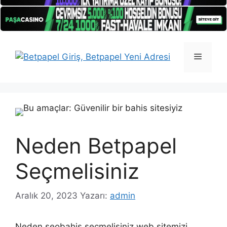
İçeriğe
atla
Menü
Neden Betpapel
Seçmelisiniz
Aralık 20, 2023
Yazarı:
admin
Neden seobahis seçmelisiniz web sitemizi