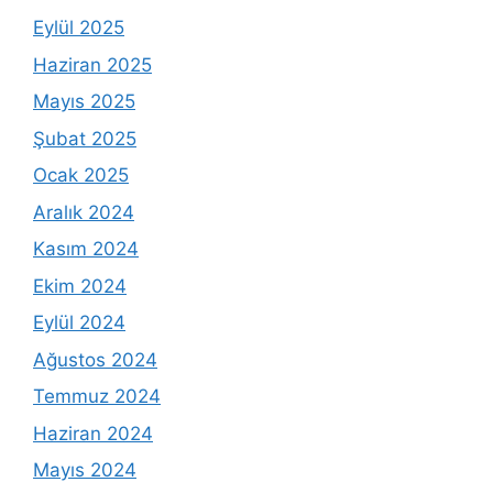
Eylül 2025
Haziran 2025
Mayıs 2025
Şubat 2025
Ocak 2025
Aralık 2024
Kasım 2024
Ekim 2024
Eylül 2024
Ağustos 2024
Temmuz 2024
Haziran 2024
Mayıs 2024