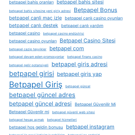
betpapel bahis sitesi
betpapel bahis oranları
Betpapel Bonus
betpapel bahis sitesine yeni giriş adresi
betpapel canli maç izle
betpapel canlı casino oyunları
betpapel canlı destek
betpapel canlı yardım
betpapel casino
betpapel casino endüstrisi
Betpapel Casino Sitesi
betpapel casino oyunları
betpapel com
betpapel cazip teşvikler
betpapel devam eden promosyonlar
betpapel finans casino
betpapel giris adresi
betpapel gelir potansiyeli
betpapel girisi
betpapel giris yap
Betpapel Giriş
betpapel güncel
betpapel güncel adres
betpapel güncel adresi
Betpapel Güvenilir Mi
Betpapel Güvenlir mi
betpapel güvenli web sitesi
betpapel hesap açmak
betpapel hizmetleri
betpapel instagram
betpapel hoş geldin bonusu