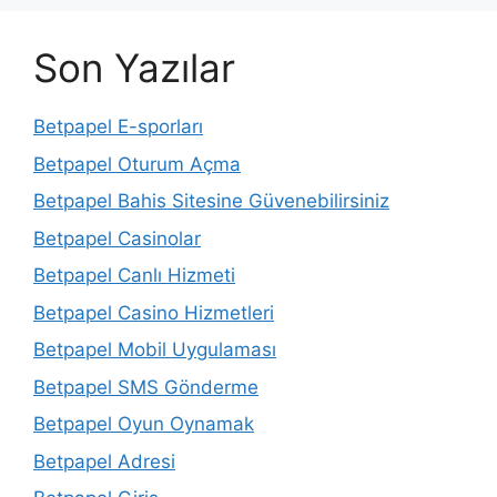
Son Yazılar
Betpapel E-sporları
Betpapel Oturum Açma
Betpapel Bahis Sitesine Güvenebilirsiniz
Betpapel Casinolar
Betpapel Canlı Hizmeti
Betpapel Casino Hizmetleri
Betpapel Mobil Uygulaması
Betpapel SMS Gönderme
Betpapel Oyun Oynamak
Betpapel Adresi