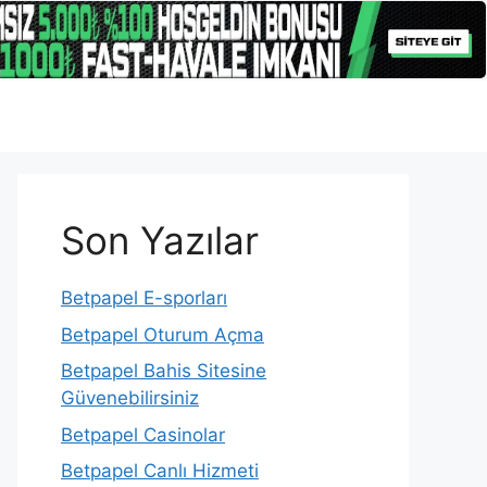
Son Yazılar
Betpapel E-sporları
Betpapel Oturum Açma
Betpapel Bahis Sitesine
Güvenebilirsiniz
Betpapel Casinolar
Betpapel Canlı Hizmeti