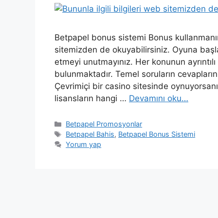
Betpapel bonus sistemi Bonus kullanmanın ku
sitemizden de okuyabilirsiniz. Oyuna başl
etmeyi unutmayınız. Her konunun ayrıntılı
bulunmaktadır. Temel soruların cevaplarını
Çevrimiçi bir casino sitesinde oynuyorsanı
lisansların hangi …
Devamını oku…
Kategoriler
Betpapel Promosyonlar
Etiketler
Betpapel Bahis
,
Betpapel Bonus Sistemi
Yorum yap