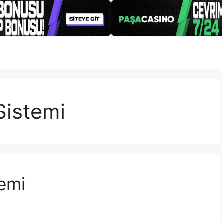
Sistemi
emi