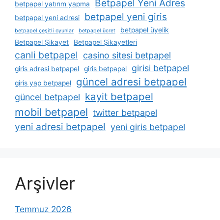
Betpapel Yeni Adres
betpapel yatırım yapma
betpapel yeni giris
betpapel yeni adresi
betpapel üyelik
betpapel çeşitli oyunlar
betpapel ücret
Betpapel Şikayet
Betpapel Şikayetleri
canli betpapel
casino sitesi betpapel
girisi betpapel
giris adresi betpapel
giris betpapel
güncel adresi betpapel
giris yap betpapel
kayit betpapel
güncel betpapel
mobil betpapel
twitter betpapel
yeni adresi betpapel
yeni giris betpapel
Arşivler
Temmuz 2026