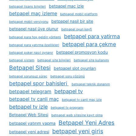
betpapel maç izle
betpapel lisans bilgileri
betpapel maç izleme
betpapel mobil platform
betpapel nasil bir site
betpapel mobil versiyonu
betpapel nasıl üye olunur
betpapel oyun keyfi
betpapel para yatirma
betpapel para hoş geldin yöntemi
betpapel para çekme
betpapel para yatırma özellikleri
betpapel promosyon kodu
betpapel poker nasıl oynanır
betpapel sistem
betpapel site bilgileri
betpapel site kullanımı
Betpapel Sitesi
betpapel slot oyunları
betpapel sorunsuz süreç
betpapel soru çözümü
betpapel spor bahisleri
betpapel teknik donanım
betpapel tv
betpapel telegram
betpapel tv canli maç
betpapel tv canli maç izle
betpapel tv izle
betpapel tv programı
Betpapel Web Sitesi
betpapel web sitesine kayıt olma
Betpapel Yeni Adres
betpapel yatırım yapma
betpapel yeni giris
betpapel yeni adresi