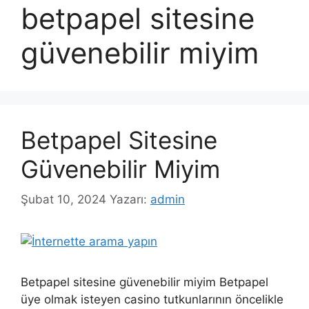
betpapel sitesine
güvenebilir miyim
Betpapel Sitesine
Güvenebilir Miyim
Şubat 10, 2024
Yazarı:
admin
Betpapel sitesine güvenebilir miyim Betpapel
üye olmak isteyen casino tutkunlarının öncelikle