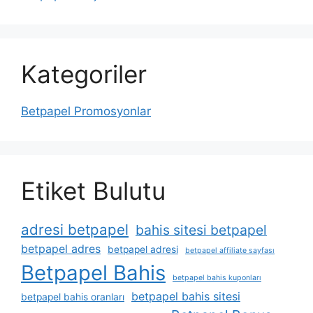
Kategoriler
Betpapel Promosyonlar
Etiket Bulutu
adresi betpapel
bahis sitesi betpapel
betpapel adres
betpapel adresi
betpapel affiliate sayfası
Betpapel Bahis
betpapel bahis kuponları
betpapel bahis sitesi
betpapel bahis oranları