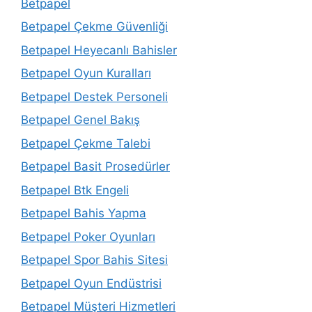
Betpapel
Betpapel Çekme Güvenliği
Betpapel Heyecanlı Bahisler
Betpapel Oyun Kuralları
Betpapel Destek Personeli
Betpapel Genel Bakış
Betpapel Çekme Talebi
Betpapel Basit Prosedürler
Betpapel Btk Engeli
Betpapel Bahis Yapma
Betpapel Poker Oyunları
Betpapel Spor Bahis Sitesi
Betpapel Oyun Endüstrisi
Betpapel Müşteri Hizmetleri