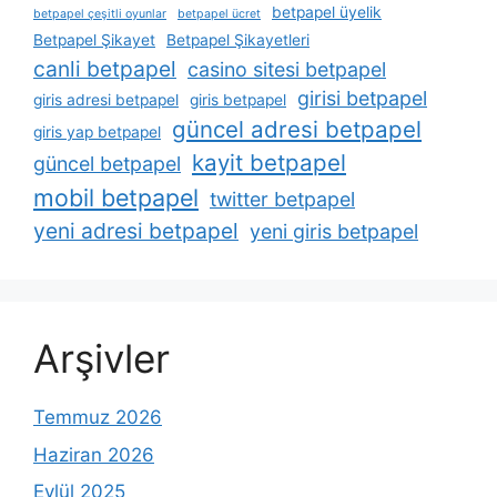
betpapel üyelik
betpapel çeşitli oyunlar
betpapel ücret
Betpapel Şikayet
Betpapel Şikayetleri
canli betpapel
casino sitesi betpapel
girisi betpapel
giris adresi betpapel
giris betpapel
güncel adresi betpapel
giris yap betpapel
kayit betpapel
güncel betpapel
mobil betpapel
twitter betpapel
yeni adresi betpapel
yeni giris betpapel
Arşivler
Temmuz 2026
Haziran 2026
Eylül 2025