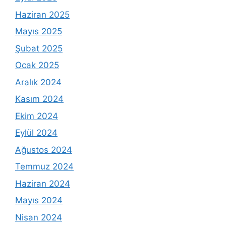
Haziran 2025
Mayıs 2025
Şubat 2025
Ocak 2025
Aralık 2024
Kasım 2024
Ekim 2024
Eylül 2024
Ağustos 2024
Temmuz 2024
Haziran 2024
Mayıs 2024
Nisan 2024