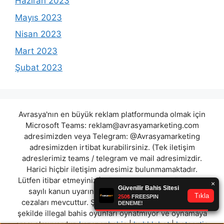
Haziran 2023
Mayıs 2023
Nisan 2023
Mart 2023
Şubat 2023
Avrasya'nın en büyük reklam platformunda olmak için
Microsoft Teams:
reklam@avrasyamarketing.com
adresimizden veya Telegram: @Avrasyamarketing
adresimizden irtibat kurabilirsiniz. (Tek iletişim
adreslerimiz teams / telegram ve mail adresimizdir.
Harici hiçbir iletişim adresimiz bulunmamaktadır.
Lütfen itibar etmeyiniz.) Türkiye yasalarına göre 7258
sayılı kanun uyarınca yasa dışı bahis oynamanın
cezaları mevcuttur. Şu an bulunduğunuz site hiç bir
şekilde illegal bahis oyunları oynatmıyor ve oynamaya