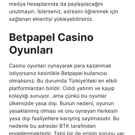
medya hesaplarında da paylaşılacağını
unutmayın. İsterseniz, adresini öğrenmek için
sağlanan eklentiyi yükleyebilirsiniz.
Betpapel Casino
Oyunları
Casino oyunları oynayarak para kazanmak
istiyorsanız kesinlikle Betpapel kullanıcısı
olmalısınız. Bu durumda Türkiye’deki en etkili
platformlardan biridir. Ciddi yatırım ve kayıp
kolaylığı sunuyor…ama çünkü bu oyunlar
ülkemizde yasa dışı. Bunun nedeni, oyunun
yasaklanmış olması ve onu oynayan herkesin
yasa dışı faaliyetlere karışmış sayılmasıdır. Bu
nedenle bu adresler BTK tarafından
engellenmektedir. Tabii bir de erişim sorunu var.