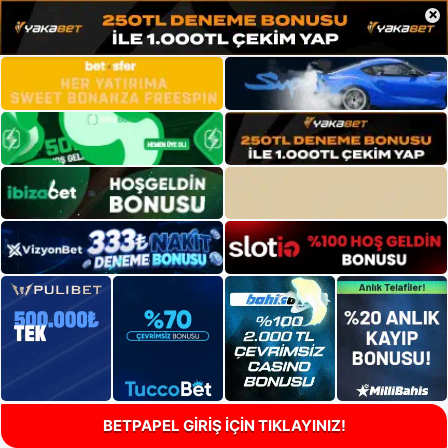
×
BETPAPEL GİRİŞ İÇİN TIKLAYINIZ!