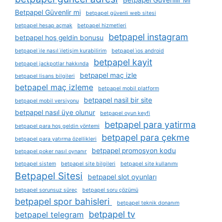
Betpapel Güvenlir mi
betpapel güvenli web sitesi
betpapel hesap açmak
betpapel hizmetleri
betpapel instagram
betpapel hoş geldin bonusu
betpapel i̇le nasıl i̇letişim kurabilirim
betpapel i̇os android
betpapel kayit
betpapel jackpotlar hakkında
betpapel maç izle
betpapel lisans bilgileri
betpapel maç izleme
betpapel mobil platform
betpapel nasil bir site
betpapel mobil versiyonu
betpapel nasıl üye olunur
betpapel oyun keyfi
betpapel para yatirma
betpapel para hoş geldin yöntemi
betpapel para çekme
betpapel para yatırma özellikleri
betpapel promosyon kodu
betpapel poker nasıl oynanır
betpapel sistem
betpapel site bilgileri
betpapel site kullanımı
Betpapel Sitesi
betpapel slot oyunları
betpapel sorunsuz süreç
betpapel soru çözümü
betpapel spor bahisleri
betpapel teknik donanım
betpapel tv
betpapel telegram